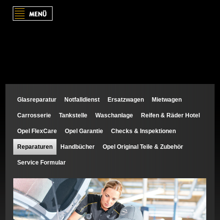
Opel Links
Personenwagen
Nutzfahrzeuge
Konfigurator
Glasreparatur
Notfalldienst
Ersatzwagen
Mietwagen
News
Carrosserie
Tankstelle
Waschanlage
Reifen & Räder Hotel
Aktuelle Angebote
Opel FlexCare
Opel Garantie
Checks & Inspektionen
Opel Herbst-Winter-Aktionen
Reparaturen
Handbücher
Opel Original Teile & Zubehör
Opel erleben
Service Formular
Kundendienst
Glasreparatur
Notfalldienst
Ersatzwagen