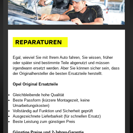
Mietwagen
Carrosserie
Tankstelle
Waschanlage
REPARATUREN
Reifen & Räder Hotel
Opel FlexCare
Egal, wieviel Sie mit Ihrem Auto fahren, Sie wissen, früher
Opel Garantie
oder später sind bestimmte Teile abgenutzt und müssen
irgendwann ersetzt werden. Aber Sie können sicher sein, dass
Checks & Inspektionen
der Originalhersteller die besten Ersatzteile herstellt.
Reparaturen
Opel Original Ersatzteile
Handbücher
Gleichbleibende hohe Qualität
Opel Original Teile & Zubehör
Beste Passform (kürzere Montagezeit, keine
Umarbeitungskosten)
Service Formular
Vollständig auf Funktion und Sicherheit geprüft
Ausgezeichnete Lieferbarkeit (für schnellen Ersatz)
Zubehör
Beste Leistung zum günstigen Preis
Günstige Preise und 2-Jahres-Garantie