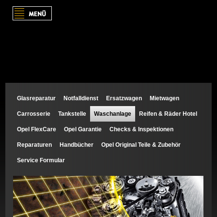
Opel Links
Personenwagen
Nutzfahrzeuge
Konfigurator
Glasreparatur
Notfalldienst
Ersatzwagen
Mietwagen
News
Carrosserie
Tankstelle
Waschanlage
Reifen & Räder Hotel
Aktuelle Angebote
Opel FlexCare
Opel Garantie
Checks & Inspektionen
Opel Herbst-Winter-Aktionen
Reparaturen
Handbücher
Opel Original Teile & Zubehör
Opel erleben
Service Formular
Kundendienst
Glasreparatur
Notfalldienst
Ersatzwagen