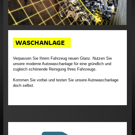
Mietwagen
Carrosserie
Tankstelle
Waschanlage
WASCHANLAGE
Reifen & Räder Hotel
Opel FlexCare
Verpassen Sie Ihrem Fahrzeug neuen Glanz. Nutzen Sie
Opel Garantie
unsere moderne Autowaschanlage für eine gründlich und
zugleich schönende Reinigung Ihres Fahrzeugs.
Checks & Inspektionen
Kommen Sie vorbei und testen Sie unsere Autowaschanlage
Reparaturen
doch selbst.
Handbücher
Opel Original Teile & Zubehör
Service Formular
Zubehör